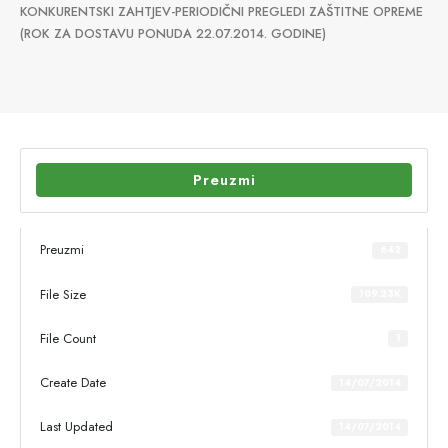
KONKURENTSKI ZAHTJEV-PERIODIČNI PREGLEDI ZAŠTITNE OPREME
(ROK ZA DOSTAVU PONUDA 22.07.2014. GODINE)
Preuzmi
Preuzmi
642
File Size
109.23K
File Count
1
Create Date
14/07/2014
Last Updated
14/07/2014