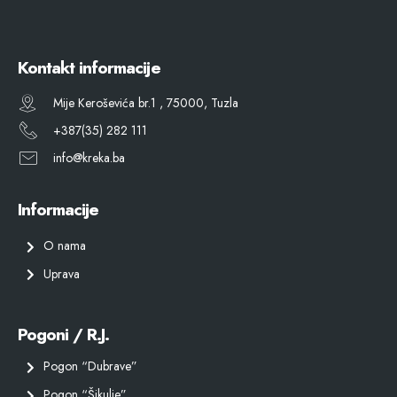
Kontakt informacije
Mije Keroševića br.1 , 75000, Tuzla
+387(35) 282 111
info@kreka.ba
Informacije
O nama
Uprava
Pogoni / R.J.
Pogon “Dubrave”
Pogon “Šikulje”