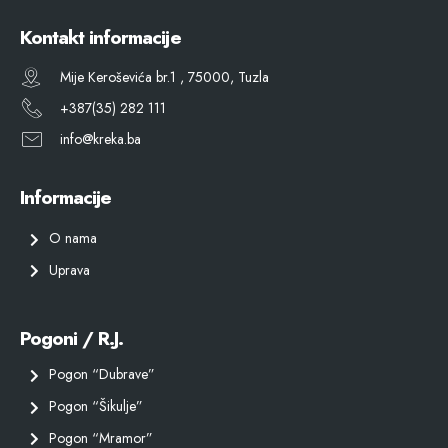
Kontakt informacije
Mije Keroševića br.1 , 75000, Tuzla
+387(35) 282 111
info@kreka.ba
Informacije
O nama
Uprava
Pogoni / R.J.
Pogon “Dubrave”
Pogon “Šikulje”
Pogon “Mramor”