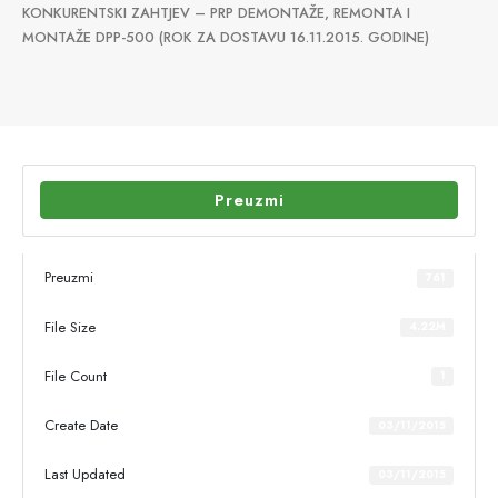
KONKURENTSKI ZAHTJEV – PRP DEMONTAŽE, REMONTA I
MONTAŽE DPP-500 (ROK ZA DOSTAVU 16.11.2015. GODINE)
Preuzmi
Preuzmi
761
File Size
4.22M
File Count
1
Create Date
03/11/2015
Last Updated
03/11/2015