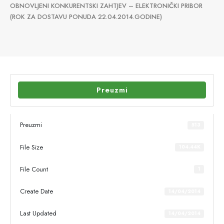
OBNOVLJENI KONKURENTSKI ZAHTJEV – ELEKTRONIČKI PRIBOR
(ROK ZA DOSTAVU PONUDA 22.04.2014.GODINE)
Preuzmi
Preuzmi
513
File Size
104.44K
File Count
1
Create Date
14/04/2014
Last Updated
14/04/2014