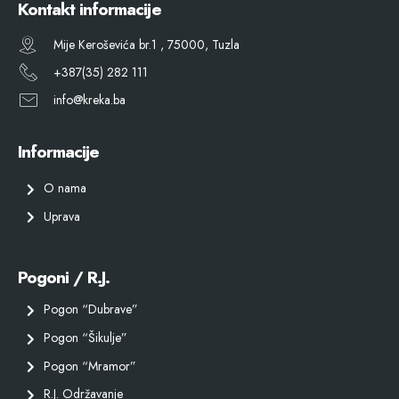
Kontakt informacije
Mije Keroševića br.1 , 75000, Tuzla
+387(35) 282 111
info@kreka.ba
Informacije
O nama
Uprava
Pogoni / R.J.
Pogon “Dubrave”
Pogon “Šikulje”
Pogon “Mramor”
R.J. Održavanje