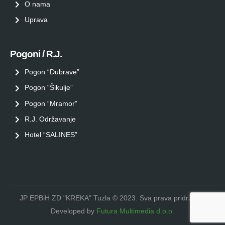
O nama
Uprava
Pogoni / R.J.
Pogon “Dubrave”
Pogon “Šikulje”
Pogon “Mramor”
R.J. Održavanje
Hotel “SALINES”
JP EPBiH ZD "KREKA" Tuzla © 2023. Sva prava pridržana.
Developed by
Futura Multimedia d.o.o.