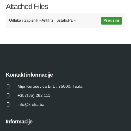
Attached Files
Odluka i zapisnik - Antifriz i ostalo.PDF
Preuzmi
Kontakt informacije
Mije Keroševića br.1 , 75000, Tuzla
+387(35) 282 111
info@kreka.ba
Informacije