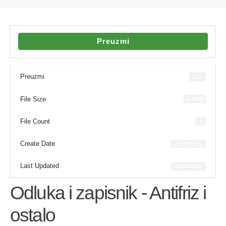
Preuzmi
Preuzmi
166
File Size
1.65M
File Count
1
Create Date
22/07/2022
Last Updated
22/07/2022
Odluka i zapisnik - Antifriz i
ostalo