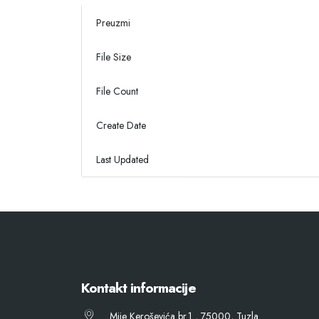
Preuzmi
File Size
File Count
Create Date
Last Updated
Kontakt informacije
Mije Keroševića br.1 , 75000, Tuzla