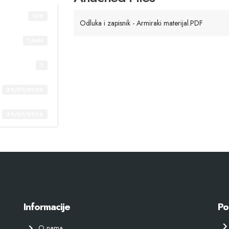
108
Odluka i zapisnik - Armiraki materijal.PDF
1.54M
1
29/07/2022
29/07/2022
Informacije
Po
O nama