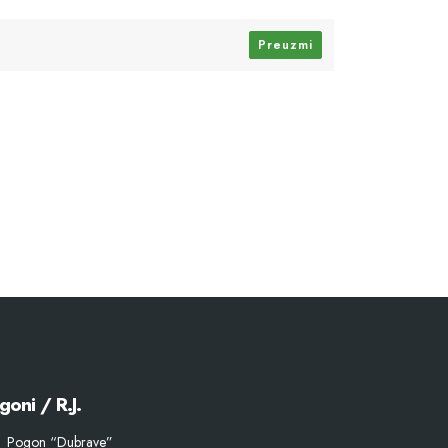
Preuzmi
goni / R.J.
Pogon “Dubrave”