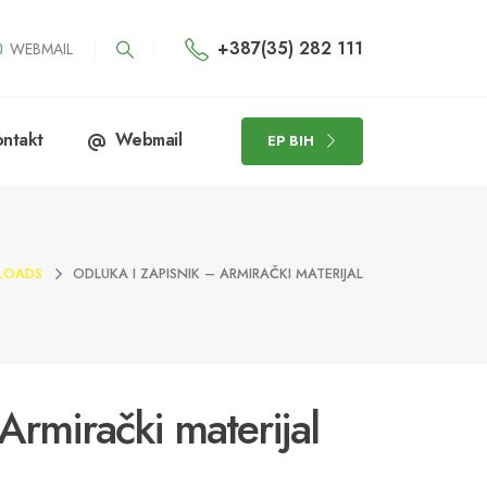
+387(35) 282 111
WEBMAIL
ntakt
Webmail
EP BIH
LOADS
ODLUKA I ZAPISNIK – ARMIRAČKI MATERIJAL
 Armirački materijal