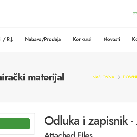
 / R.J.
Nabava/Prodaja
Konkursi
Novosti
Ko
irački materijal
NASLOVNA
DOWN
Odluka i zapisnik -
Attached Files