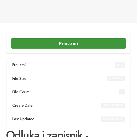
Preuzmi
Preuzmi
510
File Size
726.85K
File Count
1
Create Date
23/05/2017
Last Updated
23/05/2017
Odluka i zapisnik -