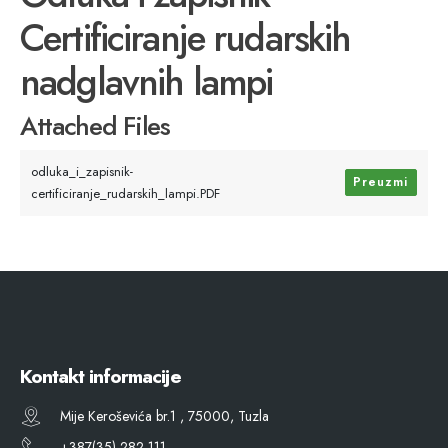
Certificiranje rudarskih
nadglavnih lampi
Attached Files
odluka_i_zapisnik-
Preuzmi
certificiranje_rudarskih_lampi.PDF
Kontakt informacije
Mije Keroševića br.1 , 75000, Tuzla
+387(35) 282 111