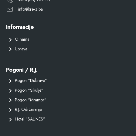
info@kreka.ba
Informacije
O nama
Uprava
Pogoni / R.J.
Pogon “Dubrave”
Pogon “Šikulje”
Pogon “Mramor”
R.J. Održavanje
Hotel “SALINES”