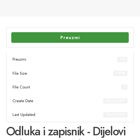
Preuzmi
Preuzmi
615
File Size
1.07M
File Count
1
Create Date
10/02/2017
Last Updated
10/02/2017
Odluka i zapisnik - Dijelovi