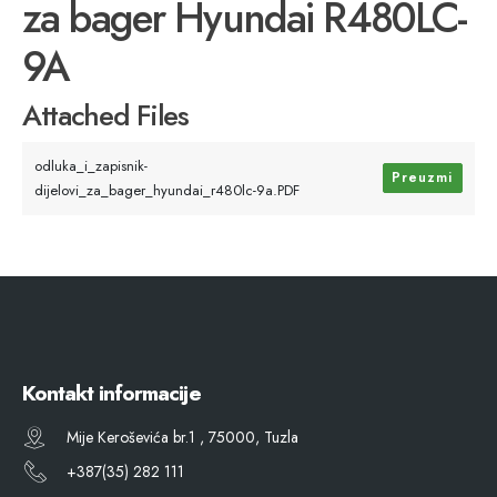
za bager Hyundai R480LC-
9A
Attached Files
odluka_i_zapisnik-
Preuzmi
dijelovi_za_bager_hyundai_r480lc-9a.PDF
Kontakt informacije
Mije Keroševića br.1 , 75000, Tuzla
+387(35) 282 111