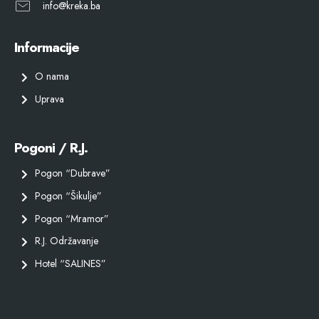
info@kreka.ba
Informacije
O nama
Uprava
Pogoni / R.J.
Pogon “Dubrave”
Pogon “Šikulje”
Pogon “Mramor”
R.J. Održavanje
Hotel “SALINES”