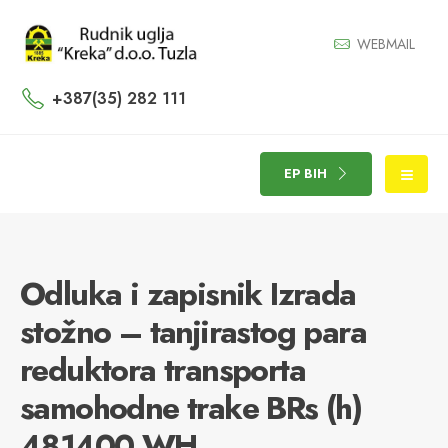
WEBMAIL
+387(35) 282 111
EP BIH
Odluka i zapisnik Izrada
stožno – tanjirastog para
reduktora transporta
samohodne trake BRs (h)
481400 WH