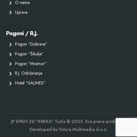
O nama
Uprava
Pogoni / R.J.
Pogon “Dubrave”
Pogon “Šikulje”
Pogon “Mramor”
R.J. Održavanje
Hotel “SALINES”
JP EPBiH ZD "KREKA" Tuzla © 2023. Sva prava pridržana.
Developed by
Futura Multimedia d.o.o.