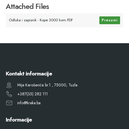
Attached Files
Odluka i zapisnik - Kope 3000 kom.PDF
Preuzmi
Kontakt informacije
Mije Keroševića br.1 , 75000, Tuzla
+387(35) 282 111
info@kreka.ba
Informacije