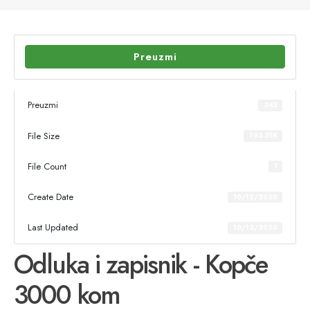
Preuzmi
Preuzmi
245
File Size
763.51K
File Count
1
Create Date
10/12/2020
Last Updated
10/12/2020
Odluka i zapisnik - Kopče
3000 kom