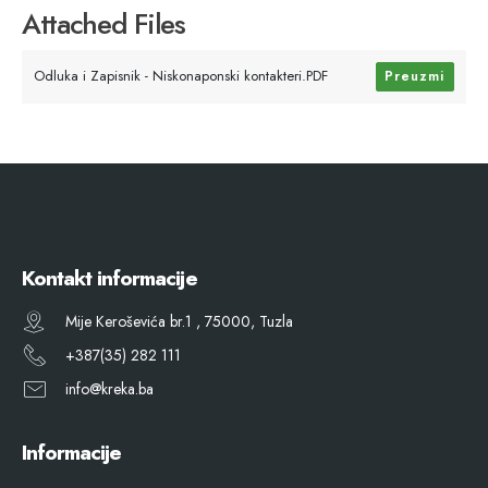
Attached Files
Odluka i Zapisnik - Niskonaponski kontakteri.PDF
Preuzmi
Kontakt informacije
Mije Keroševića br.1 , 75000, Tuzla
+387(35) 282 111
info@kreka.ba
Informacije