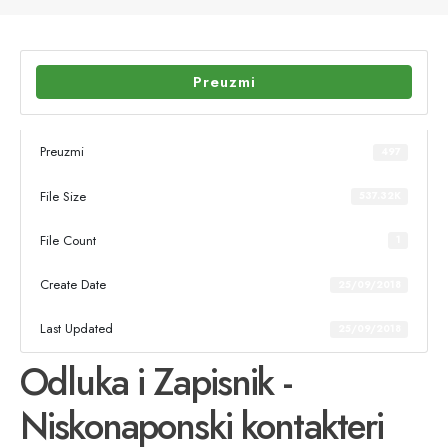
Preuzmi
Preuzmi
497
File Size
537.32K
File Count
1
Create Date
25/09/2018
Last Updated
25/09/2018
Odluka i Zapisnik -
Niskonaponski kontakteri