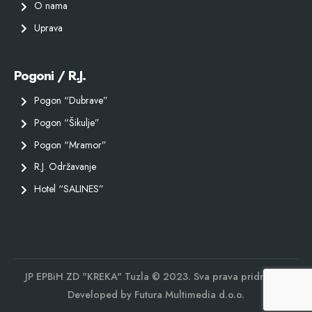
O nama
Uprava
Pogoni / R.J.
Pogon “Dubrave”
Pogon “Šikulje”
Pogon “Mramor”
R.J. Održavanje
Hotel “SALINES”
JP EPBiH ZD "KREKA" Tuzla © 2023. Sva prava pridržana.
Developed by
Futura Multimedia d.o.o.