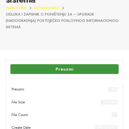
NASLOVNA
DOWNLOADS
ODLUKA I ZAPISNIK O PONIŠTENJU ZA – UPGRADE
(NADOGRADNJA) POSTOJEĆEG POSLOVNOG INFORMACIONOG
SISTEMA
Preuzmi
Preuzmi
186
File Size
337.30K
File Count
1
Create Date
28/12/2021