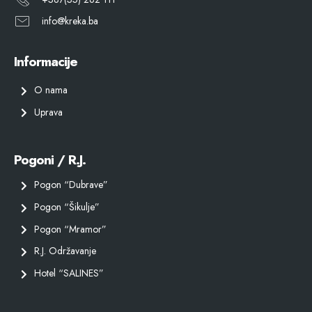
info@kreka.ba
Informacije
O nama
Uprava
Pogoni / R.J.
Pogon “Dubrave”
Pogon “Šikulje”
Pogon “Mramor”
R.J. Održavanje
Hotel “SALINES”