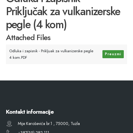
Priključak za vulkanizerske
pegle (4 kom)
Attached Files
Odluka i zapisnik - Prikljuak za vulkanizerske pegle
Preuzmi
4 kom.PDF
Kontakt informacije
Mije Keroševića br.1 , 75000, Tuzla
+387(35) 282 111