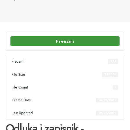
Preuzmi
Preuzmi
329
File Size
298.58K
File Count
1
Create Date
10/07/2019
Last Updated
10/07/2019
Odluka i zapisnik -