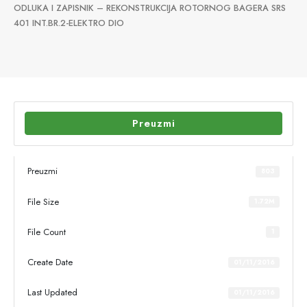
ODLUKA I ZAPISNIK – REKONSTRUKCIJA ROTORNOG BAGERA SRS
401 INT.BR.2-ELEKTRO DIO
Preuzmi
Preuzmi
803
File Size
1.72M
File Count
1
Create Date
01/11/2016
Last Updated
01/11/2016