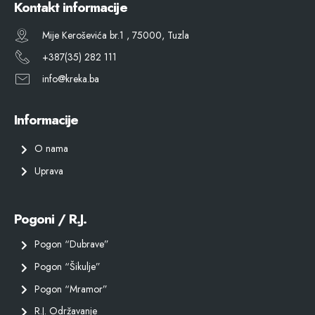
Kontakt informacije
Mije Keroševića br.1 , 75000, Tuzla
+387(35) 282 111
info@kreka.ba
Informacije
O nama
Uprava
Pogoni / R.J.
Pogon “Dubrave”
Pogon “Šikulje”
Pogon “Mramor”
R.J. Održavanje