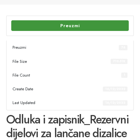
Preuzmi
Preuzmi
76
File Size
710.51K
File Count
1
Create Date
16/12/2022
Last Updated
16/12/2022
Odluka i zapisnik_Rezervni
dijelovi za lančane dizalice