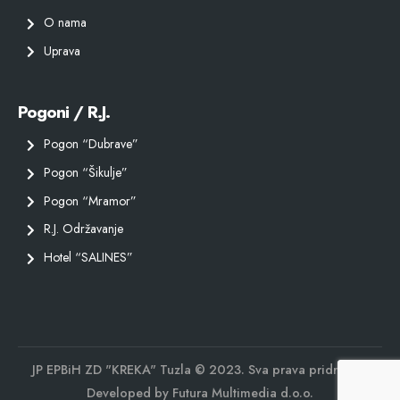
O nama
Uprava
Pogoni / R.J.
Pogon “Dubrave”
Pogon “Šikulje”
Pogon “Mramor”
R.J. Održavanje
Hotel “SALINES”
JP EPBiH ZD "KREKA" Tuzla © 2023. Sva prava pridržana.
Developed by
Futura Multimedia d.o.o.