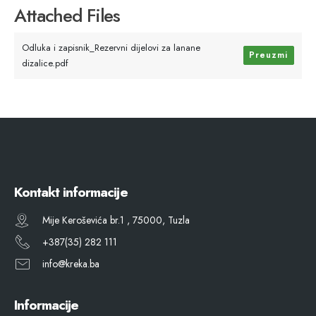
Attached Files
Odluka i zapisnik_Rezervni dijelovi za lanane
Preuzmi
dizalice.pdf
Kontakt informacije
Mije Keroševića br.1 , 75000, Tuzla
+387(35) 282 111
info@kreka.ba
Informacije