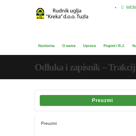
WEB
Naslovna
O nama
Uprava
Pogoni / R.J.
N
Odluka i zapisnik – Trakcij
Preuzmi
Preuzmi