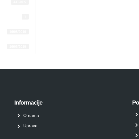
431.01K
1
16/08/2019
16/08/2019
Informacije
Po
O nama
Uprava