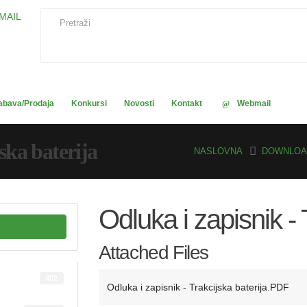
MAIL
abava/Prodaja
Konkursi
Novosti
Kontakt
Webmail
ska baterija
NASLOVNA
DOWNLOA
Odluka i zapisnik - 
Attached Files
402
Odluka i zapisnik - Trakcijska baterija.PDF