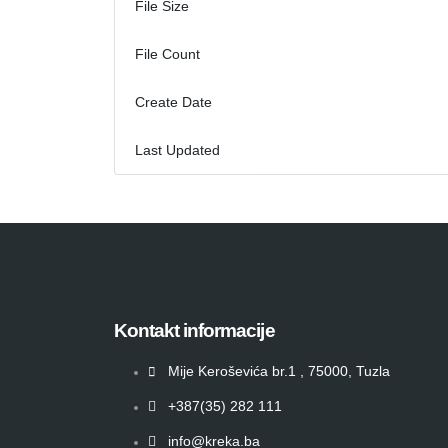
File Size
File Count
Create Date
Last Updated
Kontakt informacije
Mije Keroševića br.1 , 75000, Tuzla
+387(35) 282 111
info@kreka.ba