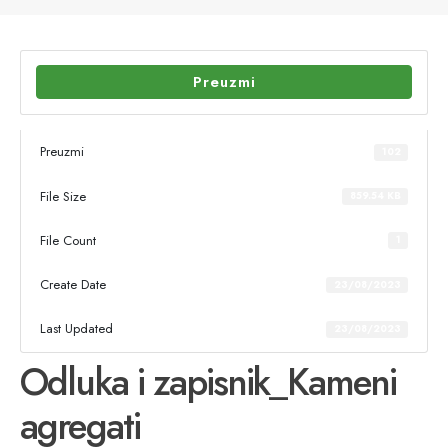
Preuzmi
Preuzmi
102
File Size
859.54 KB
File Count
1
Create Date
23/08/2023
Last Updated
23/08/2023
Odluka i zapisnik_Kameni
agregati