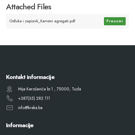
Attached Files
Odluka i zapisnik_Kameni agregati.pdf
Preuzmi
Kontakt informacije
Mije Keroševića br.1 , 75000, Tuzla
+387(35) 282 111
info@kreka.ba
Informacije