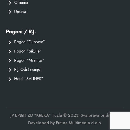
O nama
Uprava
Pogoni / R.J.
Pogon “Dubrave”
Pogon “Šikulje”
Pogon “Mramor”
R.J. Održavanje
Hotel “SALINES”
JP EPBiH ZD "KREKA" Tuzla © 2023. Sva prava pridržana.
Developed by
Futura Multimedia d.o.o.