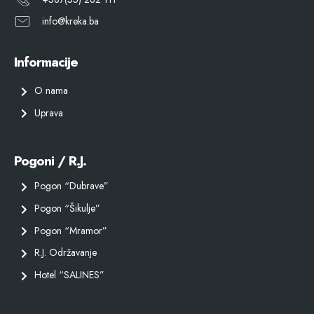
info@kreka.ba
Informacije
O nama
Uprava
Pogoni / R.J.
Pogon “Dubrave”
Pogon “Šikulje”
Pogon “Mramor”
R.J. Održavanje
Hotel “SALINES”