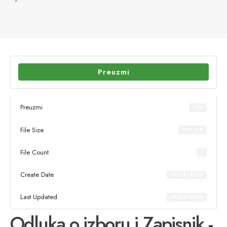
Preuzmi
Preuzmi
129
File Size
774.21K
File Count
1
Create Date
18/02/2022
Last Updated
18/02/2022
Odluka o izboru i Zapisnik -