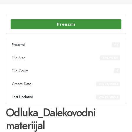
Preuzmi
Preuzmi
94
File Size
166.90 KB
File Count
1
Create Date
24/07/2024
Last Updated
24/07/2024
Odluka_Dalekovodni
materiijal