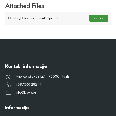
Attached Files
Odluka_Dalekovodni materiijal.pdf
Preuzmi
Kontakt informacije
Mije Keroševića br.1 , 75000, Tuzla
+387(35) 282 111
info@kreka.ba
Informacije