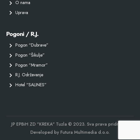
O nama
Uprava
Pogoni / R.J.
Pogon “Dubrave”
Pogon “Šikulje”
Pogon “Mramor”
R.J. Održavanje
Hotel “SALINES”
JP EPBiH ZD "KREKA" Tuzla © 2023. Sva prava pridržana.
Developed by
Futura Multimedia d.o.o.