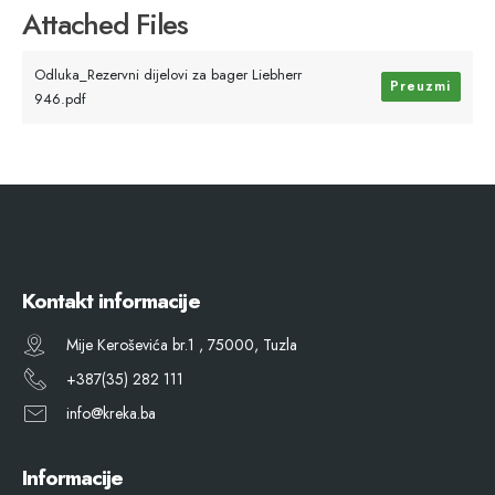
Attached Files
Odluka_Rezervni dijelovi za bager Liebherr
Preuzmi
946.pdf
Kontakt informacije
Mije Keroševića br.1 , 75000, Tuzla
+387(35) 282 111
info@kreka.ba
Informacije