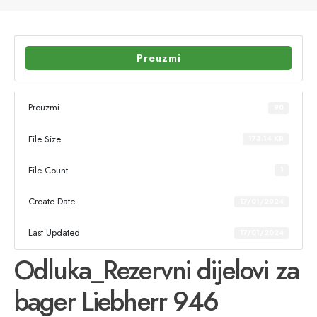
Preuzmi
Preuzmi
90
File Size
173.14 KB
File Count
1
Create Date
17/01/2024
Last Updated
17/01/2024
Odluka_Rezervni dijelovi za
bager Liebherr 946