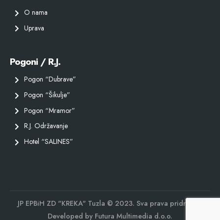
O nama
Uprava
Pogoni / R.J.
Pogon “Dubrave”
Pogon “Šikulje”
Pogon “Mramor”
R.J. Održavanje
Hotel “SALINES”
JP EPBiH ZD "KREKA" Tuzla © 2023. Sva prava pridržana.
Developed by
Futura Multimedia d.o.o.