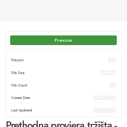
Preuzmi
Preuzmi
77
File Size
1.50 MB
File Count
1
Create Date
21/08/2024
Last Updated
21/08/2024
Prethodna provjera tržišta -