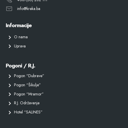
info@kreka.ba
Informacije
O nama
Uprava
Pogoni / R.J.
Pogon “Dubrave”
Pogon “Šikulje”
Pogon “Mramor”
R.J. Održavanje
Hotel “SALINES”