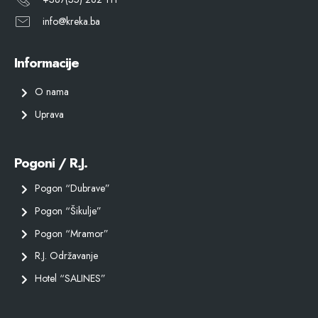
info@kreka.ba
Informacije
O nama
Uprava
Pogoni / R.J.
Pogon “Dubrave”
Pogon “Šikulje”
Pogon “Mramor”
R.J. Održavanje
Hotel “SALINES”