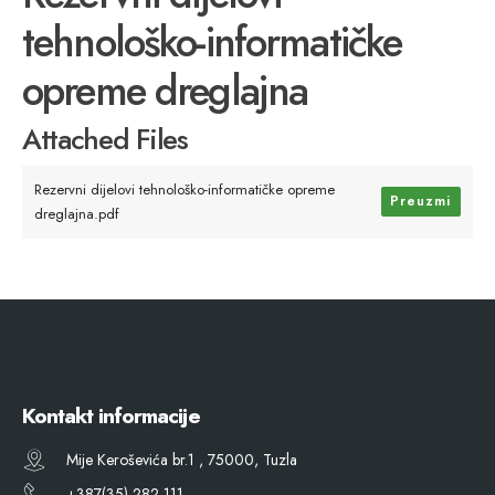
tehnološko-informatičke
opreme dreglajna
Attached Files
Rezervni dijelovi tehnološko-informatičke opreme
Preuzmi
dreglajna.pdf
Kontakt informacije
Mije Keroševića br.1 , 75000, Tuzla
+387(35) 282 111