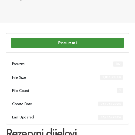
Preuzmi
Preuzmi
167
File Size
1,013.93 KB
File Count
1
Create Date
06/06/2024
Last Updated
06/06/2024
Rezervni dijelovi