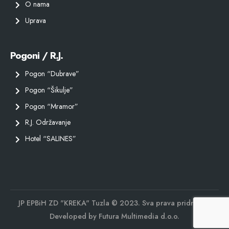
O nama
Uprava
Pogoni / R.J.
Pogon “Dubrave”
Pogon “Šikulje”
Pogon “Mramor”
R.J. Održavanje
Hotel “SALINES”
JP EPBiH ZD "KREKA" Tuzla © 2023. Sva prava pridržana.
Developed by
Futura Multimedia d.o.o.