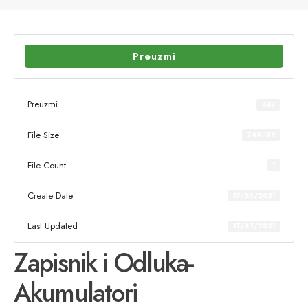
Preuzmi
Preuzmi
337
File Size
763.15K
File Count
1
Create Date
17/03/2021
Last Updated
17/03/2021
Zapisnik i Odluka-
Akumulatori