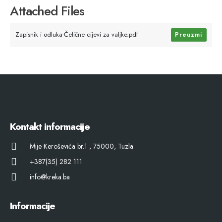
Attached Files
Zapisnik i odluka-Čelične cijevi za valjke.pdf
Preuzmi
Kontakt informacije
Mije Keroševića br.1 , 75000, Tuzla
+387(35) 282 111
info@kreka.ba
Informacije