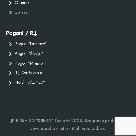
O nama
Uprava
Pogoni / R.J.
Pogon “Dubrave”
Pogon “Šikulje”
Pogon “Mramor”
R.J. Održavanje
Hotel “SALINES”
JP EPBiH ZD "KREKA" Tuzla © 2023. Sva prava pridržana.
Developed by
Futura Multimedia d.o.o.