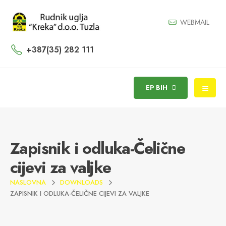
WEBMAIL
+387(35) 282 111
EP BIH
Zapisnik i odluka-Čelične
cijevi za valjke
NASLOVNA
DOWNLOADS
ZAPISNIK I ODLUKA-ČELIČNE CIJEVI ZA VALJKE