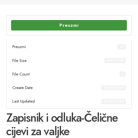
Preuzmi
Preuzmi
41
File Size
542.34 KB
File Count
1
Create Date
01/07/2024
Last Updated
01/07/2024
Zapisnik i odluka-Čelične
cijevi za valjke