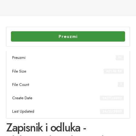
Preuzmi
Preuzmi
57
File Size
321.45 KB
File Count
1
Create Date
24/11/2023
Last Updated
24/11/2023
Zapisnik i odluka -