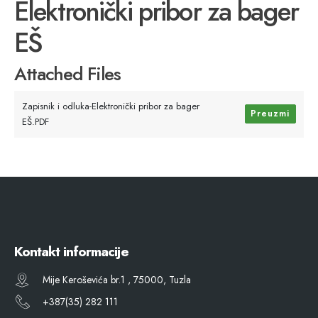
Elektronički pribor za bager
EŠ
Attached Files
Zapisnik i odluka-Elektronički pribor za bager
Preuzmi
EŠ.PDF
Kontakt informacije
Mije Keroševića br.1 , 75000, Tuzla
+387(35) 282 111