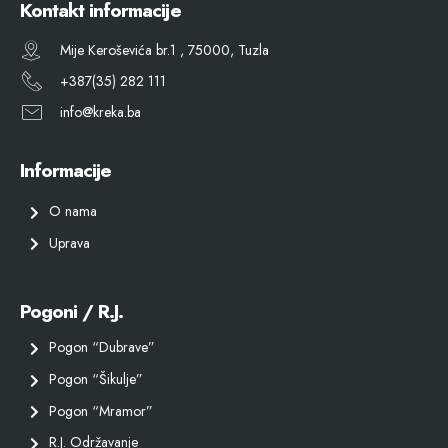
Kontakt informacije
Mije Keroševića br.1 , 75000, Tuzla
+387(35) 282 111
info@kreka.ba
Informacije
O nama
Uprava
Pogoni / R.J.
Pogon “Dubrave”
Pogon “Šikulje”
Pogon “Mramor”
R.J. Održavanje