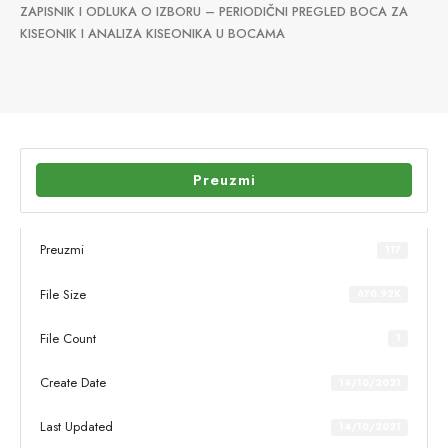
ZAPISNIK I ODLUKA O IZBORU – PERIODIČNI PREGLED BOCA ZA
KISEONIK I ANALIZA KISEONIKA U BOCAMA
Preuzmi
Preuzmi
117
File Size
670.92K
File Count
1
Create Date
14/10/2021
Last Updated
14/10/2021