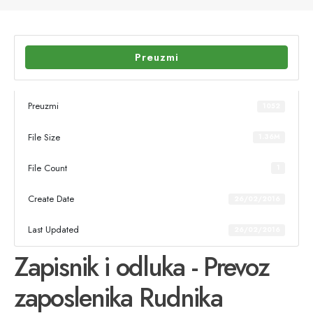
Preuzmi
Preuzmi
1052
File Size
1.36M
File Count
1
Create Date
26/02/2016
Last Updated
26/02/2016
Zapisnik i odluka - Prevoz
zaposlenika Rudnika