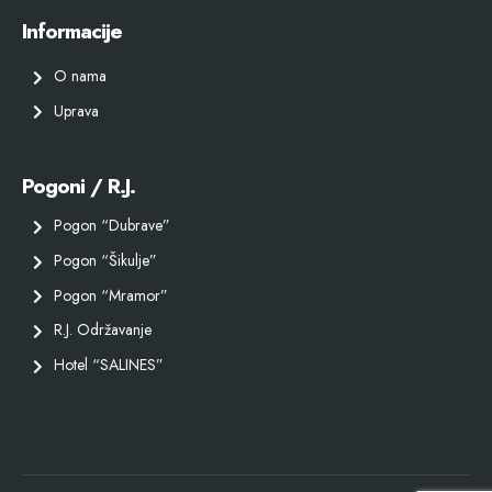
Informacije
O nama
Uprava
Pogoni / R.J.
Pogon “Dubrave”
Pogon “Šikulje”
Pogon “Mramor”
R.J. Održavanje
Hotel “SALINES”