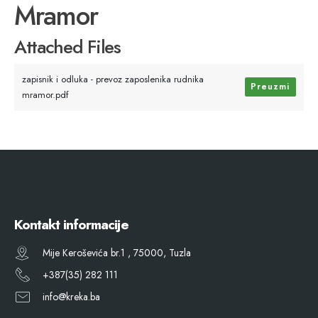
Mramor
Attached Files
zapisnik i odluka - prevoz zaposlenika rudnika
Preuzmi
mramor.pdf
Kontakt informacije
Mije Keroševića br.1 , 75000, Tuzla
+387(35) 282 111
info@kreka.ba