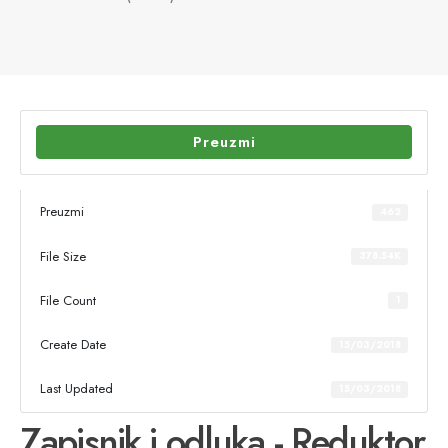
Preuzmi
Preuzmi
462
File Size
378.54K
File Count
1
Create Date
15/03/2018
Last Updated
15/03/2018
Zapisnik i odluka - Reduktor