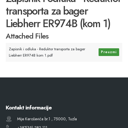
transporta za bager
Liebherr ER974B (kom 1)
Attached Files
Zapisnik i odluka - Reduktor transporta za bager
Preuzmi
Liebherr ER974B kom 1.pdf
Kontakt informacije
Mije Keroševića br.1 , 75000, Tuzla
+387(35) 282 111