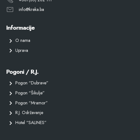
info@kreka.ba
Informacije
O nama
Uprava
Pogoni / R.J.
Pogon “Dubrave”
Pogon “Šikulje”
Pogon “Mramor”
R.J. Održavanje
Hotel “SALINES”