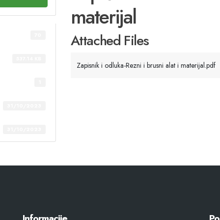
materijal
Attached Files
70
537.14 KB
Zapisnik i odluka-Rezni i brusni alat i materijal.pdf
1
31/10/2023
31/10/2023
Informacije
Po