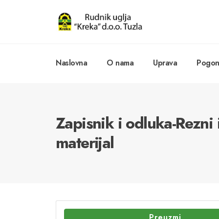
Naslovna
O nama
Uprava
Pogoni
Zapisnik i odluka-Rezni i
materijal
Preuzmi