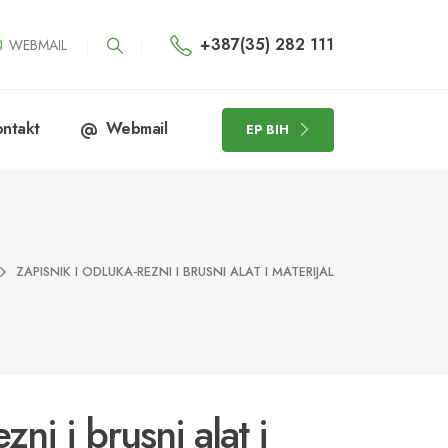
+387(35) 282 111
WEBMAIL
ntakt
Webmail
EP BIH
ZAPISNIK I ODLUKA-REZNI I BRUSNI ALAT I MATERIJAL
zni i brusni alat i