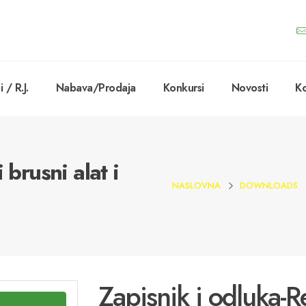
 / R.J.
Nabava/Prodaja
Konkursi
Novosti
Ko
 brusni alat i
NASLOVNA
DOWNLOADS
Zapisnik i odluka-Re