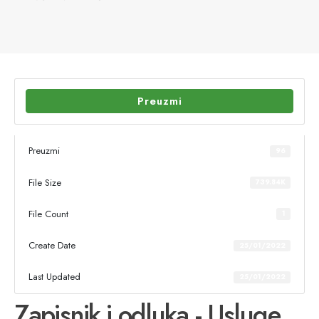
Preuzmi
Preuzmi
96
File Size
739.84K
File Count
1
Create Date
25/01/2022
Last Updated
25/01/2022
Zapisnik i odluka - Usluge