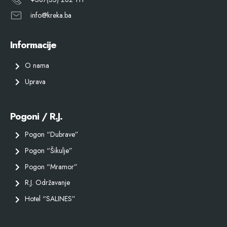
info@kreka.ba
Informacije
O nama
Uprava
Pogoni / R.J.
Pogon “Dubrave”
Pogon “Šikulje”
Pogon “Mramor”
R.J. Održavanje
Hotel “SALINES”