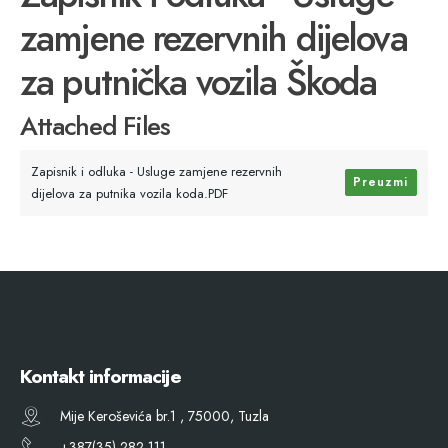
zamjene rezervnih dijelova
za putnička vozila Škoda
Attached Files
Zapisnik i odluka - Usluge zamjene rezervnih
Preuzmi
dijelova za putnika vozila koda.PDF
Kontakt informacije
Mije Keroševića br.1 , 75000, Tuzla
+387(35) 282 111