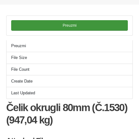
Preuzmi
Preuzmi
115
File Size
377.84 KB
File Count
1
Create Date
06/11/2025
Last Updated
06/11/2025
Čelik okrugli 80mm (Č.1530)
(947,04 kg)