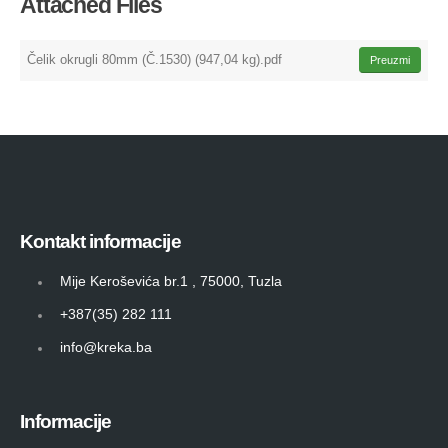
Attached Files
Čelik okrugli 80mm (Č.1530) (947,04 kg).pdf
Preuzmi
Kontakt informacije
Mije Keroševića br.1 , 75000, Tuzla
+387(35) 282 111
info@kreka.ba
Informacije