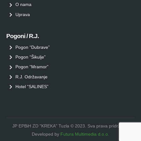
O nama
Uprava
Pogoni / R.J.
Pogon “Dubrave”
Pogon “Šikulje”
Pogon “Mramor”
R.J. Održavanje
Hotel “SALINES”
JP EPBiH ZD "KREKA" Tuzla © 2023. Sva prava pridržana.
Developed by
Futura Multimedia d.o.o.