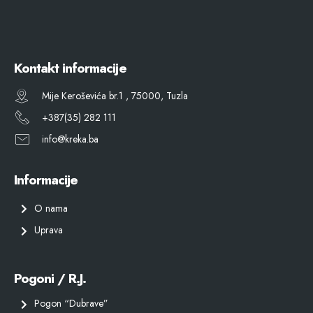
Kontakt informacije
Mije Keroševića br.1 , 75000, Tuzla
+387(35) 282 111
info@kreka.ba
Informacije
O nama
Uprava
Pogoni / R.J.
Pogon “Dubrave”