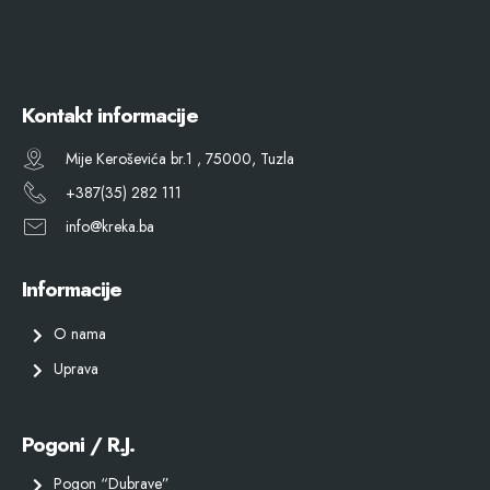
Kontakt informacije
Mije Keroševića br.1 , 75000, Tuzla
+387(35) 282 111
info@kreka.ba
Informacije
O nama
Uprava
Pogoni / R.J.
Pogon “Dubrave”