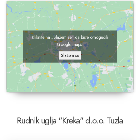
Kliknite na „Slažem se“ da biste omogućili
Google maps
Slažem se
Rudnik uglja "Kreka" d.o.o. Tuzla