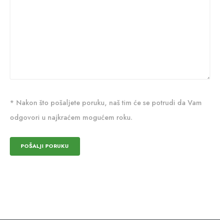
* Nakon što pošaljete poruku, naš tim će se potrudi da Vam
odgovori u najkraćem mogućem roku.