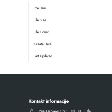
Preuzmi
File Size
File Count
Create Date
Last Updated
Kontakt informacije
Mije Keroševića br.1 , 75000, Tuzla