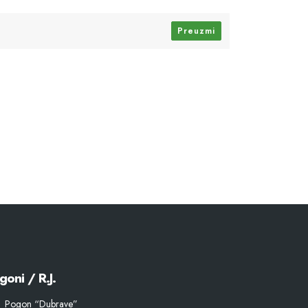
Preuzmi
goni / R.J.
Pogon “Dubrave”