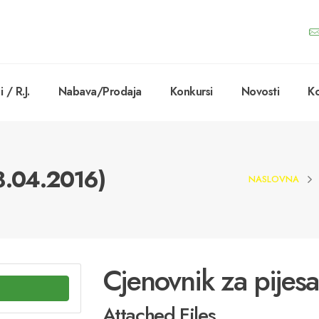
 / R.J.
Nabava/Prodaja
Konkursi
Novosti
Ko
28.04.2016)
NASLOVNA
Cjenovnik za pijes
Attached Files