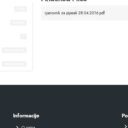
1195
cjenovnik za pijesak 28.04.2016.pdf
90.01K
1
05/05/2016
05/05/2016
Informacije
Po
O nama