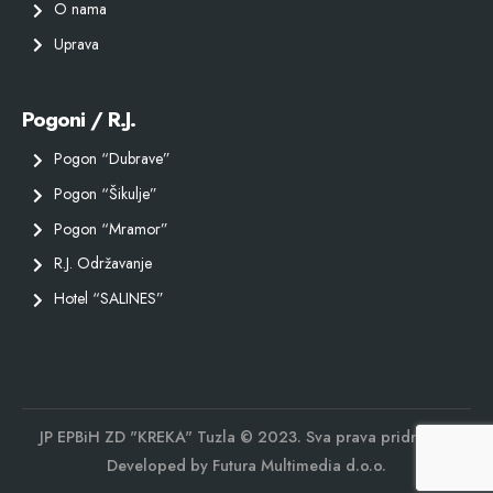
O nama
Uprava
Pogoni / R.J.
Pogon “Dubrave”
Pogon “Šikulje”
Pogon “Mramor”
R.J. Održavanje
Hotel “SALINES”
JP EPBiH ZD "KREKA" Tuzla © 2023. Sva prava pridržana.
Developed by
Futura Multimedia d.o.o.