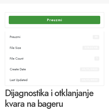
Preuzmi
Preuzmi
58
File Size
338.02 KB
File Count
1
Create Date
03/11/2023
Last Updated
03/11/2023
Dijagnostika i otklanjanje
kvara na bageru