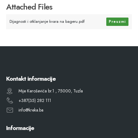
Attached Files
Dijagnosti i otklanjanje kvara na bageru.pdf
Preuzmi
Kontakt informacije
Mije Keroševića br.1 , 75000, Tuzla
+387(35) 282 111
info@kreka.ba
Informacije