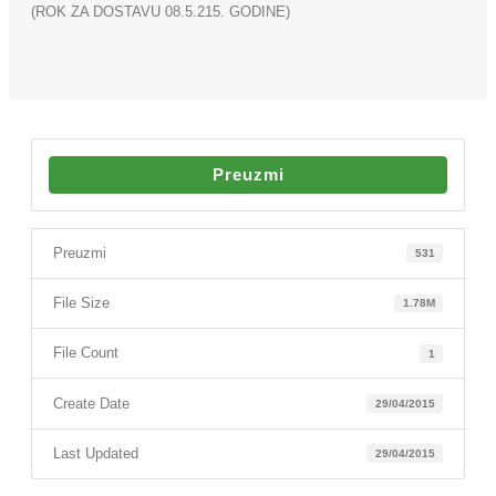
(ROK ZA DOSTAVU 08.5.215. GODINE)
Preuzmi
Preuzmi
531
File Size
1.78M
File Count
1
Create Date
29/04/2015
Last Updated
29/04/2015