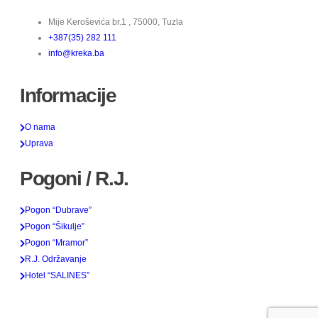
Mije Keroševića br.1 , 75000, Tuzla
+387(35) 282 111
info@kreka.ba
Informacije
O nama
Uprava
Pogoni / R.J.
Pogon “Dubrave”
Pogon “Šikulje”
Pogon “Mramor”
R.J. Održavanje
Hotel “SALINES”