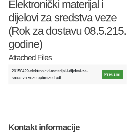
Elektronički materijal i
dijelovi za sredstva veze
(Rok za dostavu 08.5.215.
godine)
Attached Files
20150429-elektronicki-materijal-i-dijelovi-za-
Preuzmi
sredstva-veze-optimized.pdf
Kontakt informacije