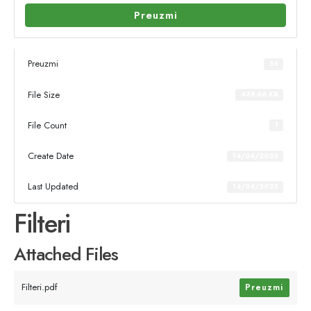
Preuzmi
Preuzmi
56
File Size
438.66 KB
File Count
1
Create Date
14/04/2023
Last Updated
14/04/2023
Filteri
Attached Files
Filteri.pdf
Preuzmi