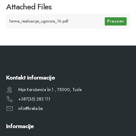
Attached Files
forma_realizacije_ugovora_16.pdf
Preuzmi
Kontakt informacije
Mije Keroševića br.1 , 75000, Tuzla
+387(35) 282 111
info@kreka.ba
Informacije