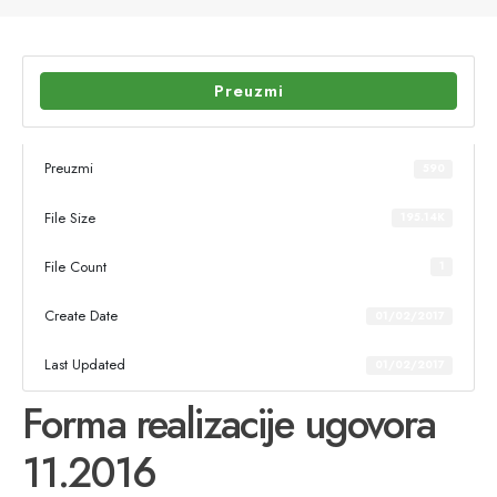
Preuzmi
Preuzmi
590
File Size
195.14K
File Count
1
Create Date
01/02/2017
Last Updated
01/02/2017
Forma realizacije ugovora
11.2016