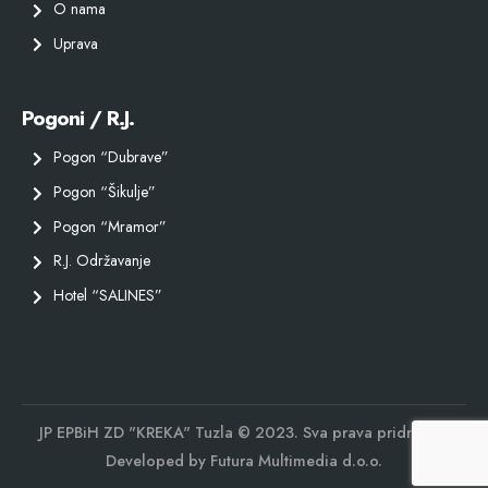
O nama
Uprava
Pogoni / R.J.
Pogon “Dubrave”
Pogon “Šikulje”
Pogon “Mramor”
R.J. Održavanje
Hotel “SALINES”
JP EPBiH ZD "KREKA" Tuzla © 2023. Sva prava pridržana.
Developed by
Futura Multimedia d.o.o.