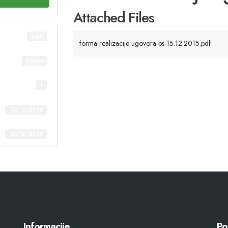
Attached Files
668
forma realizacije ugovora-bs-15.12.2015.pdf
1.08M
1
15/12/2015
15/12/2015
Informacije
Po