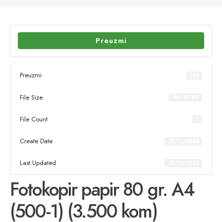
Preuzmi
Preuzmi
138
File Size
261.03 KB
File Count
1
Create Date
07/11/2025
Last Updated
07/11/2025
Fotokopir papir 80 gr. A4
(500-1) (3.500 kom)