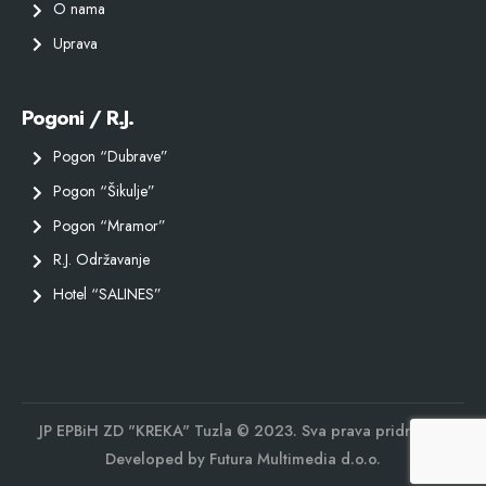
O nama
Uprava
Pogoni / R.J.
Pogon “Dubrave”
Pogon “Šikulje”
Pogon “Mramor”
R.J. Održavanje
Hotel “SALINES”
JP EPBiH ZD "KREKA" Tuzla © 2023. Sva prava pridržana.
Developed by
Futura Multimedia d.o.o.