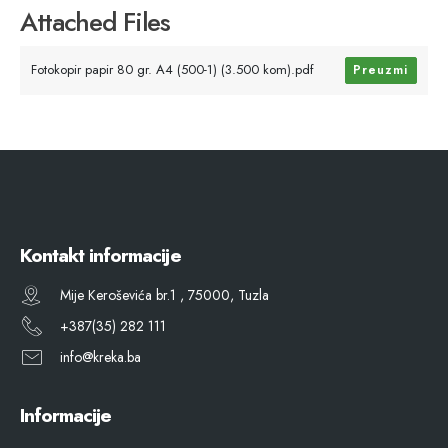
Attached Files
Fotokopir papir 80 gr. A4 (500-1) (3.500 kom).pdf
Preuzmi
Kontakt informacije
Mije Keroševića br.1 , 75000, Tuzla
+387(35) 282 111
info@kreka.ba
Informacije