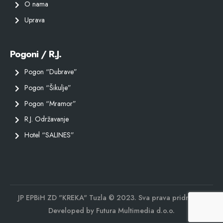
O nama
Uprava
Pogoni / R.J.
Pogon “Dubrave”
Pogon “Šikulje”
Pogon “Mramor”
R.J. Održavanje
Hotel “SALINES”
JP EPBiH ZD "KREKA" Tuzla © 2023. Sva prava pridržana.
Developed by
Futura Multimedia d.o.o.