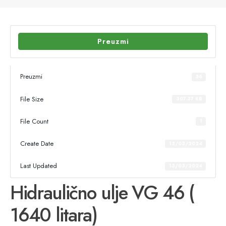
Preuzmi
Preuzmi
56
File Size
307.37 KB
File Count
1
Create Date
13/03/2024
Last Updated
13/03/2024
Hidraulično ulje VG 46 (
1640 litara)