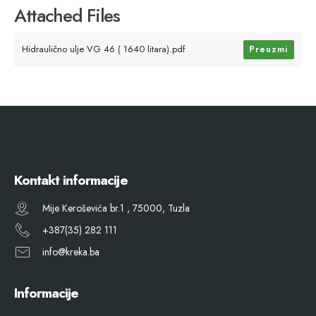
Attached Files
Hidraulično ulje VG 46 ( 1640 litara).pdf
Preuzmi
Kontakt informacije
Mije Keroševića br.1 , 75000, Tuzla
+387(35) 282 111
info@kreka.ba
Informacije