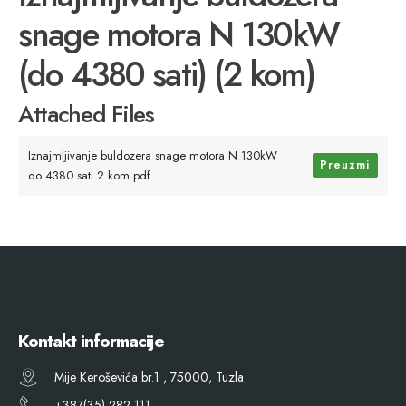
snage motora N 130kW
(do 4380 sati) (2 kom)
Attached Files
Iznajmljivanje buldozera snage motora N 130kW
Preuzmi
do 4380 sati 2 kom.pdf
Kontakt informacije
Mije Keroševića br.1 , 75000, Tuzla
+387(35) 282 111