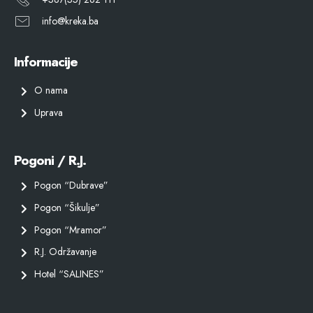
info@kreka.ba
Informacije
O nama
Uprava
Pogoni / R.J.
Pogon “Dubrave”
Pogon “Šikulje”
Pogon “Mramor”
R.J. Održavanje
Hotel “SALINES”