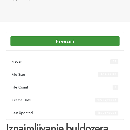
Preuzmi
Preuzmi
82
File Size
434.99 KB
File Count
1
Create Date
27/02/2023
Last Updated
15/03/2023
Iznajmljivanje buldozera