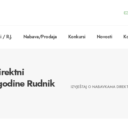
 / R.J.
Nabava/Prodaja
Konkursi
Novosti
Ko
irektni
godine Rudnik
IZVJEŠTAJ O NABAVKAMA DIREKT