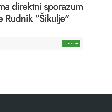
ama direktni sporazum
 Rudnik "Šikulje"
Preuzmi