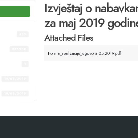
Izvještaj o nabavk
za maj 2019 godine
Attached Files
323
337.90K
Forma_realizacije_ugovora 05.2019.pdf
1
19/06/2019
19/06/2019