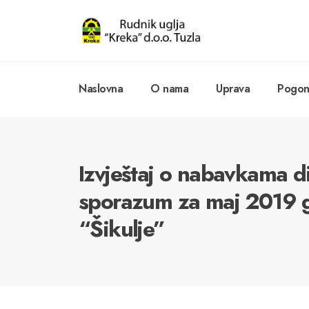
Naslovna
O nama
Uprava
Pogoni
Izvještaj o nabavkama d
sporazum za maj 2019 
“Šikulje”