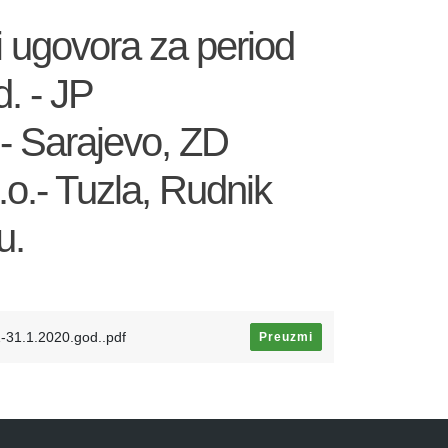
iji ugovora za period
. - JP
.- Sarajevo, ZD
.o.- Tuzla, Rudnik
u.
-31.1.2020.god..pdf
Preuzmi