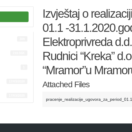
Izvještaj o realizac
01.1 -31.1.2020.god
Elektroprivreda d.d
309
Rudnici “Kreka” d.o
210.55K
“Mramor”u Mramor
1
17/03/2020
Attached Files
17/03/2020
pracenje_realizacije_ugovora_za_period_01.1