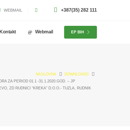
+387(35) 282 111
WEBMAIL
Kontakt
Webmail
EP BIH
NASLOVNA
DOWNLOADS
A ZA PERIOD 01.1 -31.1.2020.GOD. – JP
O, ZD RUDNICI “KREKA” D.O.O.- TUZLA, RUDNIK