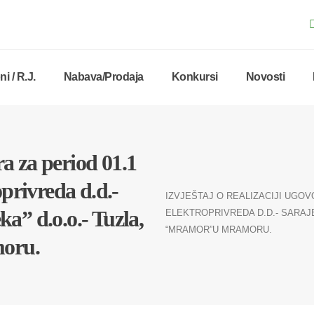
i / R.J.
Nabava/Prodaja
Konkursi
Novosti
ra za period 01.1
oprivreda d.d.-
IZVJEŠTAJ O REALIZACIJI UGOVOR
a” d.o.o.- Tuzla,
ELEKTROPRIVREDA D.D.- SARAJEV
“MRAMOR”U MRAMORU.
oru.