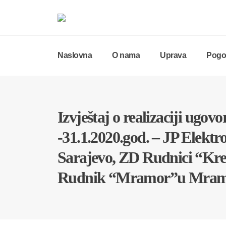
Naslovna
O nama
Uprava
Pogon
Izvještaj o realizaciji ugovo
-31.1.2020.god. – JP Elektr
Sarajevo, ZD Rudnici “Krek
Rudnik “Mramor”u Mram