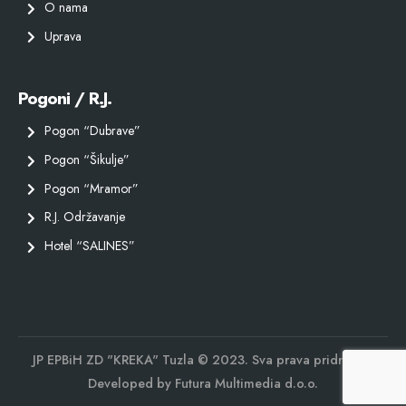
O nama
Uprava
Pogoni / R.J.
Pogon “Dubrave”
Pogon “Šikulje”
Pogon “Mramor”
R.J. Održavanje
Hotel “SALINES”
JP EPBiH ZD "KREKA" Tuzla © 2023. Sva prava pridržana.
Developed by
Futura Multimedia d.o.o.