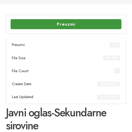
Preuzmi
Preuzmi
469
File Size
484.80K
File Count
1
Create Date
10/05/2021
Last Updated
10/05/2021
Javni oglas-Sekundarne
sirovine