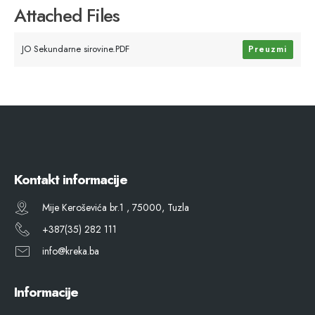
Attached Files
JO Sekundarne sirovine.PDF
Preuzmi
Kontakt informacije
Mije Keroševića br.1 , 75000, Tuzla
+387(35) 282 111
info@kreka.ba
Informacije