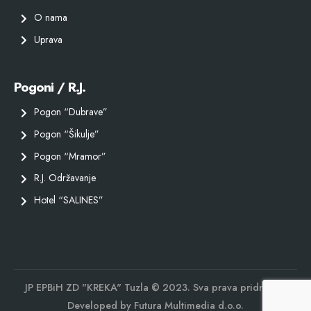
O nama
Uprava
Pogoni / R.J.
Pogon “Dubrave”
Pogon “Šikulje”
Pogon “Mramor”
R.J. Održavanje
Hotel “SALINES”
JP EPBiH ZD "KREKA" Tuzla © 2023. Sva prava pridržana.
Developed by
Futura Multimedia d.o.o.