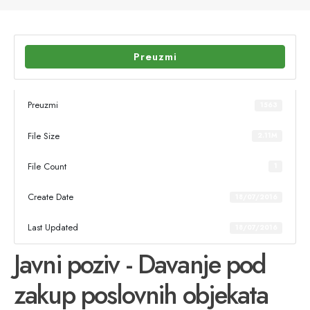
Preuzmi
Preuzmi
1563
File Size
2.11M
File Count
1
Create Date
18/07/2016
Last Updated
18/07/2016
Javni poziv - Davanje pod
zakup poslovnih objekata