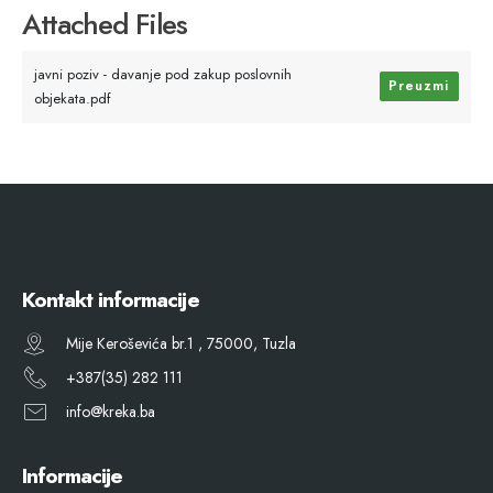
Attached Files
javni poziv - davanje pod zakup poslovnih
Preuzmi
objekata.pdf
Kontakt informacije
Mije Keroševića br.1 , 75000, Tuzla
+387(35) 282 111
info@kreka.ba
Informacije