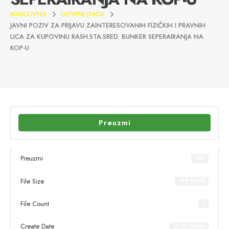
NASLOVNA
DOWNLOADS
JAVNI POZIV ZA PRIJAVU ZAINTERESOVANIH FIZIČKIH I PRAVNIH
LICA ZA KUPOVINU RASH.STA.SRED. BUNKER SEPERAIRANJA NA
KOP-U
Preuzmi
Preuzmi
275
File Size
610.85 KB
File Count
1
Create Date
21/11/2024