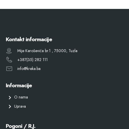
Kontakt informacije
Mije Keroševića br.1 , 75000, Tuzla
+387(35) 282 111
info@kreka.ba
Informacije
O nama
Uprava
Pogoni / R.J.