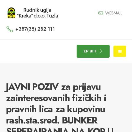
WEBMAIL
+387(35) 282 111
EP BIH
JAVNI POZIV za prijavu
zainteresovanih fizičkih i
pravnih lica za kupovinu
rash.sta.sred. BUNKER
SEPERAIRANJA NA KOP-U