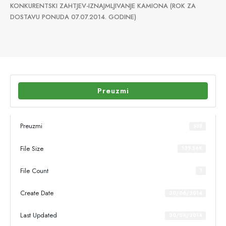
KONKURENTSKI ZAHTJEV-IZNAJMLJIVANJE KAMIONA (ROK ZA
DOSTAVU PONUDA 07.07.2014. GODINE)
Preuzmi
Preuzmi
558
File Size
139.56K
File Count
1
Create Date
30/06/2014
Last Updated
30/06/2014