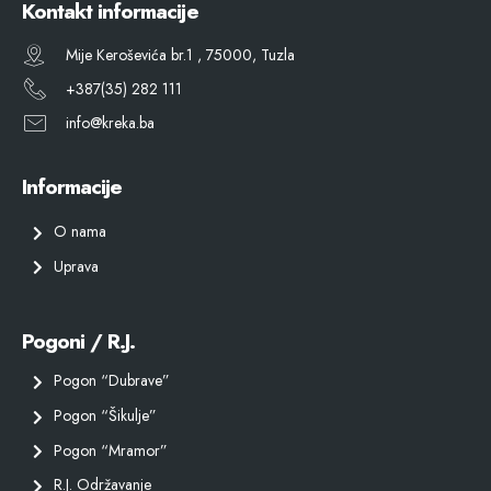
Kontakt informacije
Mije Keroševića br.1 , 75000, Tuzla
+387(35) 282 111
info@kreka.ba
Informacije
O nama
Uprava
Pogoni / R.J.
Pogon “Dubrave”
Pogon “Šikulje”
Pogon “Mramor”
R.J. Održavanje