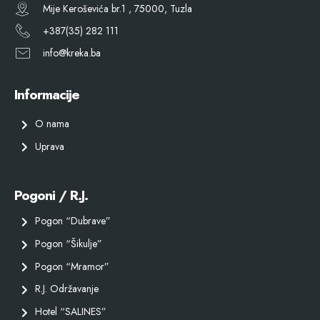
Mije Keroševića br.1 , 75000, Tuzla
+387(35) 282 111
info@kreka.ba
Informacije
O nama
Uprava
Pogoni / R.J.
Pogon “Dubrave”
Pogon “Šikulje”
Pogon “Mramor”
R.J. Održavanje
Hotel “SALINES”