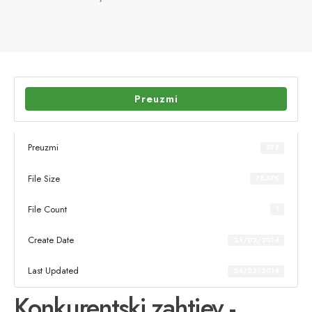
Preuzmi
Preuzmi
576
File Size
78.57K
File Count
1
Create Date
24/02/2014
Last Updated
24/02/2014
Konkurentski zahtjev -