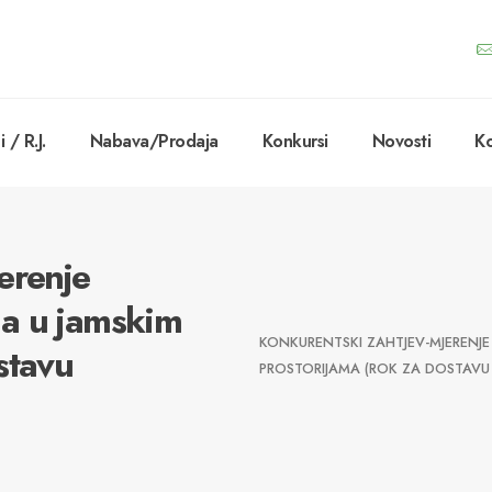
 / R.J.
Nabava/Prodaja
Konkursi
Novosti
Ko
erenje
uja u jamskim
KONKURENTSKI ZAHTJEV-MJERENJE 
stavu
PROSTORIJAMA (ROK ZA DOSTAVU 