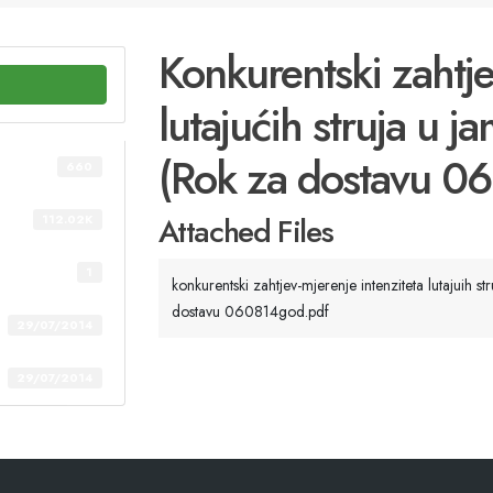
Konkurentski zahtje
lutajućih struja u 
(Rok za dostavu 06
660
Attached Files
112.02K
1
konkurentski zahtjev-mjerenje intenziteta lutajuih s
dostavu 060814god.pdf
29/07/2014
29/07/2014