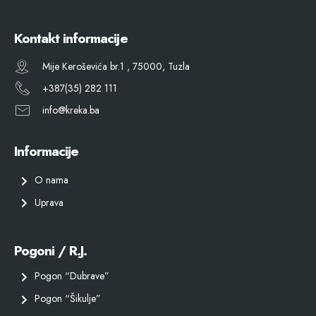
Kontakt informacije
Mije Keroševića br.1 , 75000, Tuzla
+387(35) 282 111
info@kreka.ba
Informacije
O nama
Uprava
Pogoni / R.J.
Pogon “Dubrave”
Pogon “Šikulje”