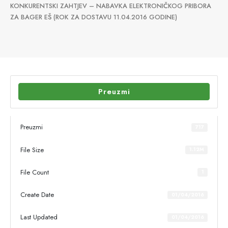
KONKURENTSKI ZAHTJEV – NABAVKA ELEKTRONIČKOG PRIBORA
ZA BAGER EŠ (ROK ZA DOSTAVU 11.04.2016 GODINE)
Preuzmi
Preuzmi
717
File Size
1.12M
File Count
1
Create Date
01/04/2016
Last Updated
01/04/2016